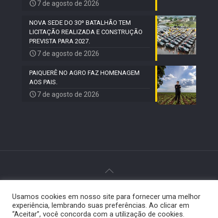
7 de agosto de 2026
NOVA SEDE DO 30º BATALHÃO TEM
LICITAÇÃO REALIZADA E CONSTRUÇÃO
PREVISTA PARA 2027.
7 de agosto de 2026
PAIQUERÊ NO AGRO FAZ HOMENAGEM
AOS PAIS.
7 de agosto de 2026
© 2024 Paiquerê - Todos os direitos reservados |
Usamos cookies em nosso site para fornecer uma melhor
Desenvolvido por
Elemento Visual
.
experiência, lembrando suas preferências. Ao clicar em
“Aceitar”, você concorda com a utilização de cookies.