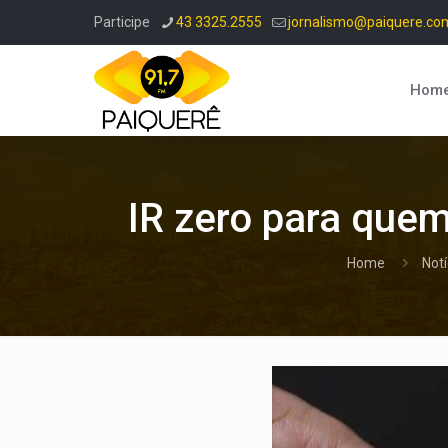
Participe
43 3325.2555
jornalismo@paiquere.co
Hom
IR zero para quem
Home
Notí