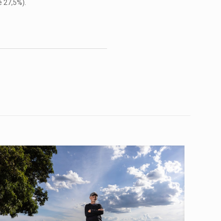
é 27,5%).