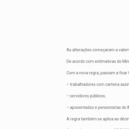
As alterações começaram a vale
De acordo com estimativas do Mini
Com a nova regra, passam a ficar t
– trabalhadores com carteira assi
– servidores públicos;
– aposentados e pensionistas do I
A regra também se aplica ao décim