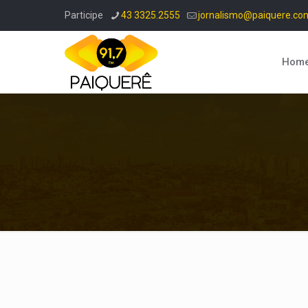
Participe
43 3325.2555
jornalismo@paiquere.co
Hom