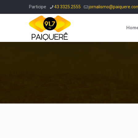
Participe
43 3325.2555
jornalismo@paiquere.co
Hom