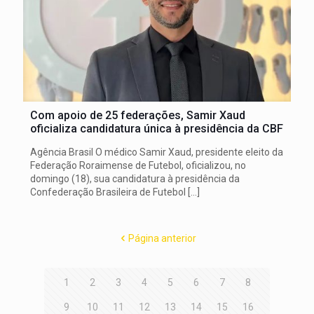
Com apoio de 25 federações, Samir Xaud
oficializa candidatura única à presidência da CBF
Agência Brasil O médico Samir Xaud, presidente eleito da
Federação Roraimense de Futebol, oficializou, no
domingo (18), sua candidatura à presidência da
Confederação Brasileira de Futebol
[…]
Página anterior
1
2
3
4
5
6
7
8
9
10
11
12
13
14
15
16