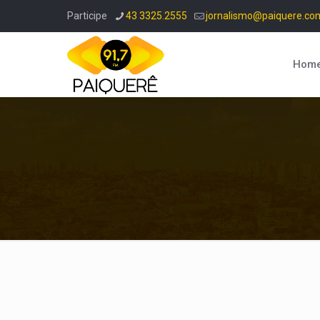
Participe
43 3325.2555
jornalismo@paiquere.co
Hom