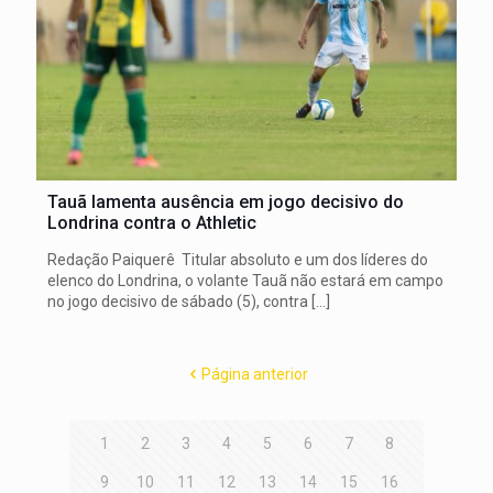
Tauã lamenta ausência em jogo decisivo do
Londrina contra o Athletic
Redação Paiquerê Titular absoluto e um dos líderes do
elenco do Londrina, o volante Tauã não estará em campo
no jogo decisivo de sábado (5), contra
[…]
Página anterior
1
2
3
4
5
6
7
8
9
10
11
12
13
14
15
16