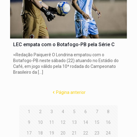
LEC empata com o Botafogo-PB pela Série C
≈Redação Paiquerê O Londrina empatou com o
Botafogo-PB neste sábado (22) atuando no Estádio do
Café, em jogo válido pela 10ª rodada do Campeonato
Brasileiro da
[…]
Página anterior
1
2
3
4
5
6
7
8
9
10
11
12
13
14
15
16
17
18
19
20
21
22
23
24