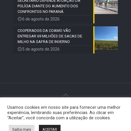
SECRETÁRIO DEFENDE ATUAÇÃO DA
POLÍCIA DIANTE DO AUMENTO DOS
CONFRONTOS NO PARANÁ.
6 de agosto de 2026
COOPERADOS DA COAMO VÃO
ENTREGAR 69 MILHÕES DE SACAS DE
MILHO NA SAFRA DE INVERNO
5 de agosto de 2026
Usamos cookies em nosso site para fornecer uma melhor
© 2024 Paiquerê - Todos os direitos reservados |
experiência, lembrando suas preferências. Ao clicar em
Desenvolvido por
Elemento Visual
.
“Aceitar”, você concorda com a utilização de cookies.
Saiba mais
ACEITAR