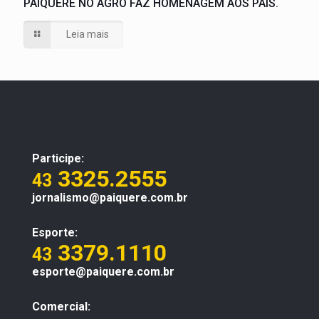
PAIQUERÊ NO AGRO FAZ HOMENAGEM AOS PAIS.
Leia mais
Participe:
3325.2555
43
jornalismo@paiquere.com.br
Esporte:
3379.1110
43
esporte@paiquere.com.br
Comercial: