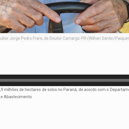
cultor Jorge Pedro Frare, de Doutor Camargo-PR (Wilhan Santin/Paiquer
,9 milhões de hectares de solos no Paraná, de acordo com o Departame
a e Abastecimento.