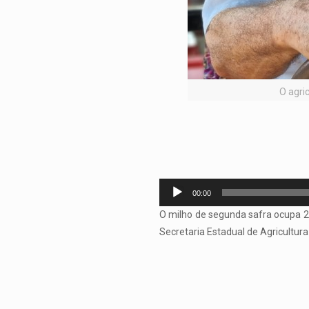
O agri
Tocador
00:00
de
O milho de segunda safra ocupa 2
áudio
Secretaria Estadual de Agricultur