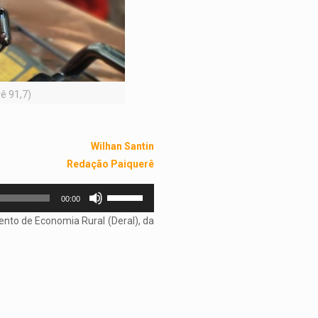
ê 91,7)
Wilhan Santin
Redação Paiquerê
Use
00:00
as
nto de Economia Rural (Deral), da
setas
para
cima
ou
para
baixo