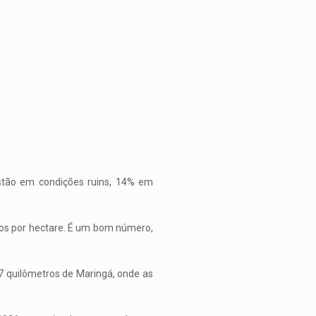
para
aumentar
ou
diminuir
o
volume.
stão em condições ruins, 14% em
los por hectare. É um bom número,
7 quilômetros de Maringá, onde as