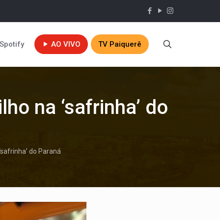
Spotify
AO VIVO
TV Paiquerê
lho na ‘safrinha’ do
‘safrinha’ do Paraná