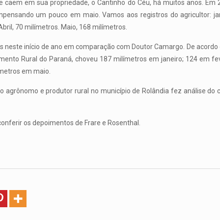
que caem em sua propriedade, o Cantinho do Céu, há muitos anos. Em 
mpensando um pouco em maio. Vamos aos registros do agricultor: jane
bril, 70 milímetros. Maio, 168 milímetros.
is neste início de ano em comparação com Doutor Camargo. De acordo
vimento Rural do Paraná, choveu 187 milímetros em janeiro; 124 em fe
ímetros em maio.
o agrônomo e produtor rural no município de Rolândia fez análise do c
onferir os depoimentos de Frare e Rosenthal.