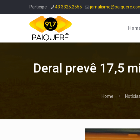
Participe
43 3325.2555
jornalismo@paiquere.co
Hom
Deral prevê 17,5 mi
Home
Notícia