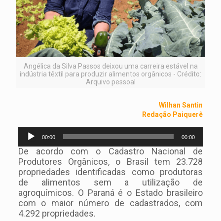
Angélica da Silva Passos deixou uma carreira estável na
indústria têxtil para produzir alimentos orgânicos - Crédito:
Arquivo pessoal
Wilhan Santin
Redação Paiquerê
Tocador
00:00
00:00
de
áudio
De acordo com o Cadastro Nacional de
Produtores Orgânicos, o Brasil tem 23.728
propriedades identificadas como produtoras
de alimentos sem a utilização de
agroquímicos. O Paraná é o Estado brasileiro
com o maior número de cadastrados, com
4.292 propriedades.