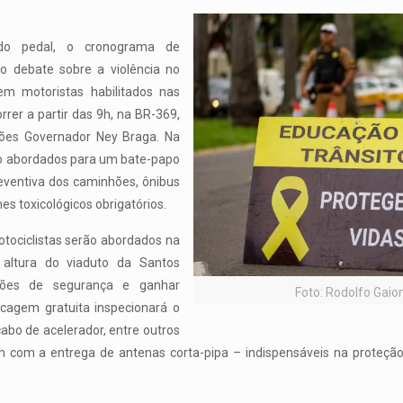
 do pedal, o cronograma de
o debate sobre a violência no
em motoristas habilitados nas
orrer a partir das 9h, na BR-369,
ões Governador Ney Braga. Na
ão abordados para um bate-papo
ventiva dos caminhões, ônibus
es toxicológicos obrigatórios.
motociclistas serão abordados na
altura do viaduto da Santos
ções de segurança e ganhar
Foto: Rodolfo Gaio
ecagem gratuita inspecionará o
abo de acelerador, entre outros
ém com a entrega de antenas corta-pipa – indispensáveis na proteção