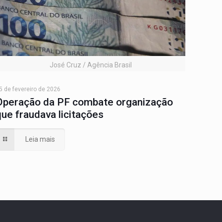
José Cruz / Agência Brasil
5 de fevereiro de 2026
Operação da PF combate organização
que fraudava licitações
Leia mais