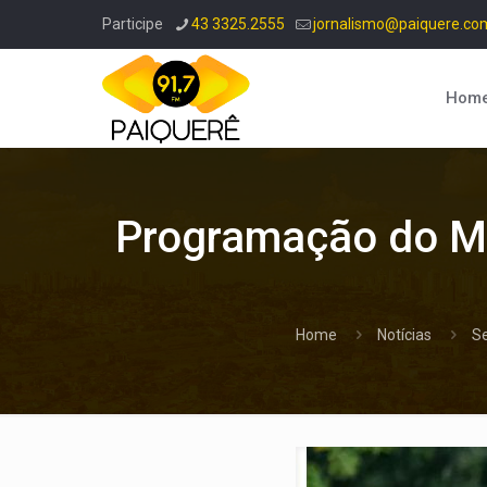
Participe
43 3325.2555
jornalismo@paiquere.co
Hom
Programação do Ma
Home
Notícias
S