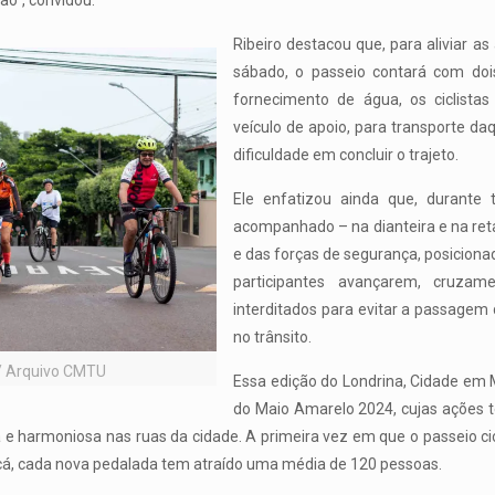
ção”, convidou.
Ribeiro destacou que, para aliviar as
sábado, o passeio contará com doi
fornecimento de água, os ciclist
veículo de apoio, para transporte d
dificuldade em concluir o trajeto.
Ele enfatizou ainda que, durante
acompanhado – na dianteira e na re
e das forças de segurança, posiciona
participantes avançarem, cruza
interditados para evitar a passagem 
no trânsito.
 / Arquivo CMTU
Essa edição do Londrina, Cidade em
do Maio Amarelo 2024, cujas ações t
 e harmoniosa nas ruas da cidade. A primeira vez em que o passeio cic
 cá, cada nova pedalada tem atraído uma média de 120 pessoas.