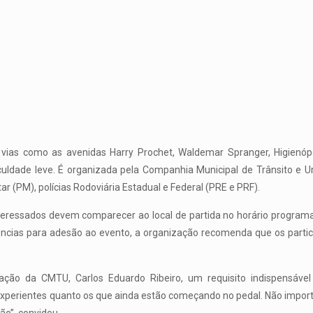
to vias como as avenidas Harry Prochet, Waldemar Spranger, Higienóp
iculdade leve. É organizada pela Companhia Municipal de Trânsito e
tar (PM), polícias Rodoviária Estadual e Federal (PRE e PRF).
 interessados devem comparecer ao local de partida no horário program
ências para adesão ao evento, a organização recomenda que os partici
ão da CMTU, Carlos Eduardo Ribeiro, um requisito indispensáve
experientes quanto os que ainda estão começando no pedal. Não impo