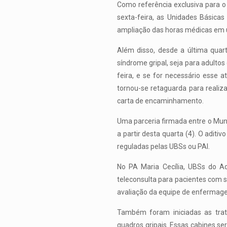
Como referência exclusiva para o p
sexta-feira, as Unidades Básica
ampliação das horas médicas em u
Além disso, desde a última quar
síndrome gripal, seja para adulto
feira, e se for necessário esse
tornou-se retaguarda para reali
carta de encaminhamento.
Uma parceria firmada entre o Municí
a partir desta quarta (4). O adit
reguladas pelas UBSs ou PAI.
No PA Maria Cecília, UBSs do Aqu
teleconsulta para pacientes com s
avaliação da equipe de enfermag
Também foram iniciadas as trat
quadros gripais. Essas cabines s