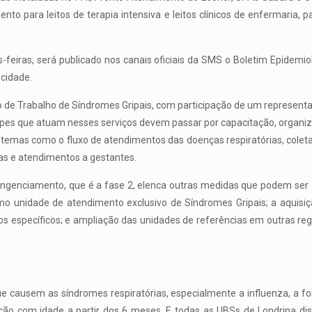
ento para leitos de terapia intensiva e leitos clínicos de enfermaria, p
s-feiras, será publicado nos canais oficiais da SMS o Boletim Epidem
cidade.
po de Trabalho de Síndromes Gripais, com participação de um represent
ipes que atuam nesses serviços devem passar por capacitação, organiza
 temas como o fluxo de atendimentos das doenças respiratórias, cole
as e atendimentos a gestantes.
ingenciamento, que é a fase 2, elenca outras medidas que podem ser a
 unidade de atendimento exclusivo de Síndromes Gripais; a aquisição
s específicos; e ampliação das unidades de referências em outras r
que causem as síndromes respiratórias, especialmente a influenza, a 
ação com idade a partir dos 6 meses. E todas as UBSs de Londrina d