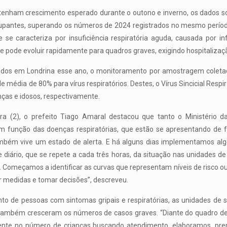
 tenham crescimento esperado durante o outono e inverno, os dados s
antes, superando os números de 2024 registrados no mesmo período
se caracteriza por insuficiência respiratória aguda, causada por in
ode evoluir rapidamente para quadros graves, exigindo hospitalização
ados em Londrina esse ano, o monitoramento por amostragem coletado
 média de 80% para vírus respiratórios. Destes, o Vírus Sincicial Respi
ças e idosos, respectivamente.
ra (2), o prefeito Tiago Amaral destacou que tanto o Ministério 
em função das doenças respiratórias, que estão se apresentando de f
também vive um estado de alerta. E há alguns dias implementamos alg
 diário, que se repete a cada três horas, da situação nas unidades de
 Começamos a identificar as curvas que representam níveis de risco ou
 medidas e tomar decisões”, descreveu.
 de pessoas com sintomas gripais e respiratórias, as unidades de sa
 também cresceram os números de casos graves. “Diante do quadro de 
lmente no número de crianças buscando atendimento, elaboramos, p