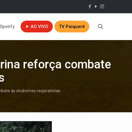
Spotify
AO VIVO
TV Paiquerê
drina reforça combate
s
mbate às síndromes respiratórias