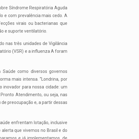
obre Síndrome Respiratória Aguda
 e com prevalência mais cedo. A
fecções virais ou bacterianas que
 e suporte ventilatório.
 nas três unidades de Vigilância
ratório (VSR) e a influenza A foram
da Saúde como diversos governos
orma mais intensa. “Londrina, por
o inovador para nossa cidade: um
 Pronto Atendimento, ou seja, nas
 de preocupação e, a partir dessas
úde enfrentam lotação, inclusive
alerta que vivemos no Brasil e do
reparamos e já implementamos, de