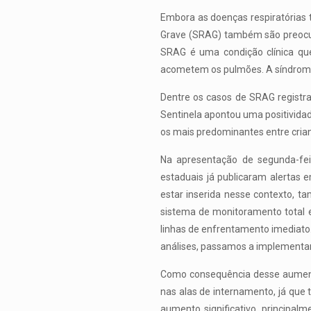
Embora as doenças respiratórias
Grave (SRAG) também são preocup
SRAG é uma condição clínica que 
acometem os pulmões. A síndrome p
Dentre os casos de SRAG registr
Sentinela apontou uma positividade
os mais predominantes entre crian
Na apresentação de segunda-fei
estaduais já publicaram alertas 
estar inserida nesse contexto, 
sistema de monitoramento total e
linhas de enfrentamento imediato.
análises, passamos a implementar
Como consequência desse aumento
nas alas de internamento, já que
aumento significativo, principa