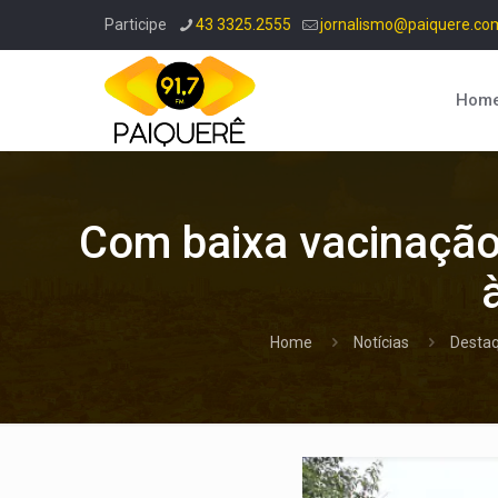
Participe
43 3325.2555
jornalismo@paiquere.co
Hom
Com baixa vacinação 
Home
Notícias
Desta