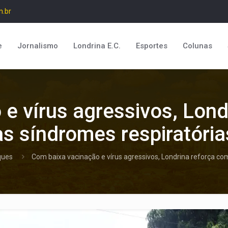
m.br
e
Jornalismo
Londrina E.C.
Esportes
Colunas
e vírus agressivos, Lon
às síndromes respiratória
ques
Com baixa vacinação e vírus agressivos, Londrina reforça co