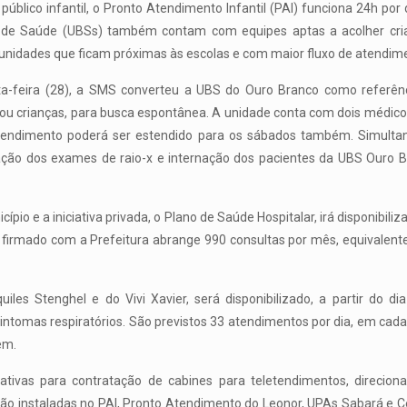
úblico infantil, o Pronto Atendimento Infantil (PAI) funciona 24h por 
s de Saúde (UBSs) também contam com equipes aptas a acolher cria
nidades que ficam próximas às escolas e com maior fluxo de atendim
ta-feira (28), a SMS converteu a UBS do Ouro Branco como referên
s ou crianças, para busca espontânea. A unidade conta com dois médico
 atendimento poderá ser estendido para os sábados também. Simulta
zação dos exames de raio-x e internação dos pacientes da UBS Ouro 
pio e a iniciativa privada, o Plano de Saúde Hospitalar, irá disponibiliz
ivo firmado com a Prefeitura abrange 990 consultas por mês, equivalente
iles Stenghel e do Vivi Xavier, será disponibilizado, a partir do d
intomas respiratórios. São previstos 33 atendimentos por dia, em cada
em.
ativas para contratação de cabines para teletendimentos, direci
erão instaladas no PAI, Pronto Atendimento do Leonor, UPAs Sabará e 