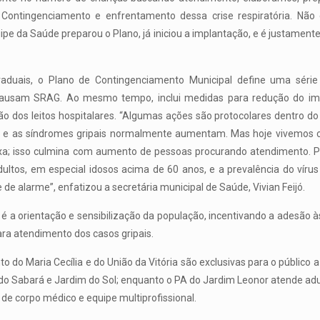
Contingenciamento e enfrentamento dessa crise respiratória. Nã
quipe da Saúde preparou o Plano, já iniciou a implantação, e é justamen
aduais, o Plano de Contingenciamento Municipal define uma série 
 causam SRAG. Ao mesmo tempo, inclui medidas para redução do imp
dos leitos hospitalares. “Algumas ações são protocolares dentro do 
 e as síndromes gripais normalmente aumentam. Mas hoje vivemos 
xa; isso culmina com aumento de pessoas procurando atendimento. 
ultos, em especial idosos acima de 60 anos, e a prevalência do vírus si
 de alarme”, enfatizou a secretária municipal de Saúde, Vivian Feijó.
 a orientação e sensibilização da população, incentivando a adesão 
ra atendimento dos casos gripais.
 do Maria Cecília e do União da Vitória são exclusivas para o público a
o Sabará e Jardim do Sol; enquanto o PA do Jardim Leonor atende adult
e corpo médico e equipe multiprofissional.