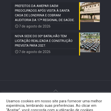
PREFEITOS DA AMEPAR SAEM
PREOCUPADOS APÓS VISITA À SANTA
CASA DE LONDRINA E COBRAM
AUDITORIA DA 17ª REGIONAL DE SAÚDE.
7 de agosto de 2026
NOVA SEDE DO 30º BATALHÃO TEM
LICITAÇÃO REALIZADA E CONSTRUÇÃO
PREVISTA PARA 2027.
7 de agosto de 2026
Usamos cookies em nosso site para fornecer uma melhor
© 2024 Paiquerê - Todos os direitos reservados |
experiência, lembrando suas preferências. Ao clicar em
Desenvolvido por
Elemento Visual
.
“Aceitar”, você concorda com a utilização de cookies.