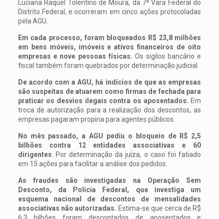
Luciana Raquel Tolentino de Moura, da 7ª Vara Federal do
Distrito Federal, e ocorreram em cinco ações protocoladas
pela AGU.
Em cada processo, foram bloqueados R$ 23,8 milhões
em bens móveis, imóveis e ativos financeiros de oito
empresas e nove pessoas físicas.
Os sigilos bancário e
fiscal também foram quebrados por determinação judicial.
De acordo com a AGU, há indícios de que as empresas
são suspeitas de atuarem como firmas de fechada para
praticar os desvios ilegais contra os aposentados.
Em
troca de autorização para a realização dos descontos, as
empresas pagaram propina para agentes públicos.
No mês passado, a AGU pediu o bloqueio de R$ 2,5
bilhões contra 12 entidades associativas e 60
dirigentes
. Por determinação da juíza, o caso foi fatiado
em 15 ações para facilitar a análise dos pedidos.
As fraudes são investigadas na Operação Sem
Desconto, da Polícia Federal, que investiga um
esquema nacional de descontos de mensalidades
associativas não autorizadas.
Estima-se que cerca de R$
6,3 bilhões foram descontados de aposentados e