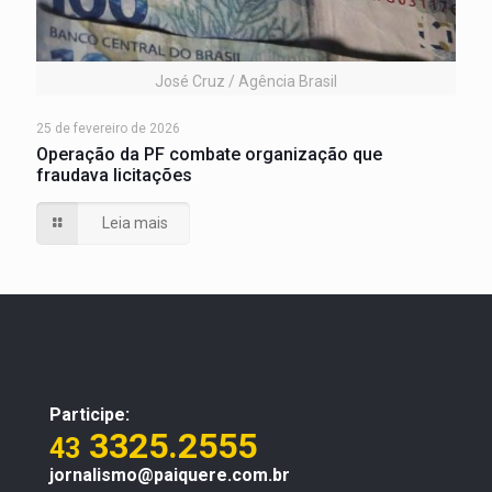
José Cruz / Agência Brasil
25 de fevereiro de 2026
Operação da PF combate organização que
fraudava licitações
Leia mais
Participe:
3325.2555
43
jornalismo@paiquere.com.br