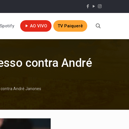
Spotify
AO VIVO
TV Paiquerê
esso contra André
o contra André Janones