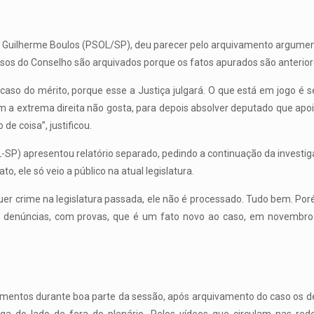
o, Guilherme Boulos (PSOL/SP), deu parecer pelo arquivamento argum
sos do Conselho são arquivados porque os fatos apurados são anteriores
caso do mérito, porque esse a Justiça julgará. O que está em jogo é s
a extrema direita não gosta, para depois absolver deputado que apo
de coisa”, justificou.
L-SP) apresentou relatório separado, pedindo a continuação da investig
o, ele só veio a público na atual legislatura.
er crime na legislatura passada, ele não é processado. Tudo bem. Po
denúncias, com provas, que é um fato novo ao caso, em novembro d
amentos durante boa parte da sessão, após arquivamento do caso os d