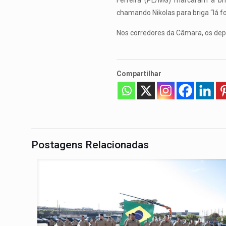
Ferreira (PL/MG) marcaram a bri
chamando Nikolas para briga “lá fo
Nos corredores da Câmara, os d
Compartilhar
Postagens Relacionadas