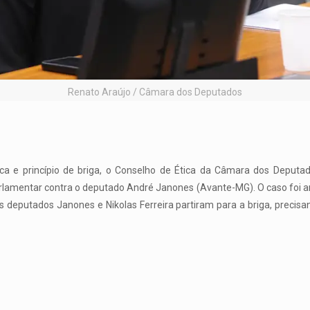
Renato Araújo / Câmara dos Deputados
 e princípio de briga, o Conselho de Ética da Câmara dos Deputado
rlamentar contra o deputado André Janones (Avante-MG). O caso foi arq
 deputados Janones e Nikolas Ferreira partiram para a briga, precisa