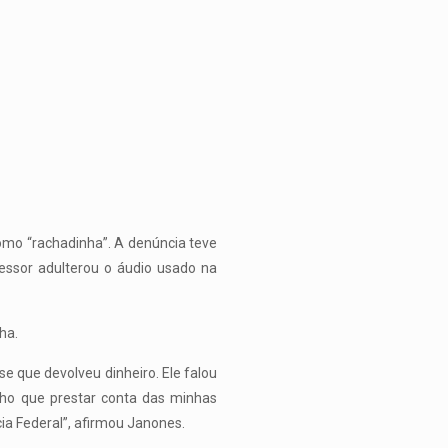
como “rachadinha”. A denúncia teve
essor adulterou o áudio usado na
ha.
e que devolveu dinheiro. Ele falou
enho que prestar conta das minhas
ícia Federal”, afirmou Janones.