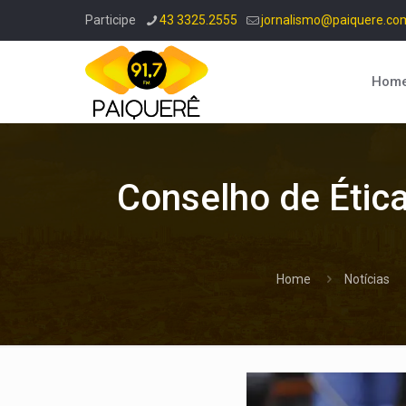
Participe
43 3325.2555
jornalismo@paiquere.co
Hom
Conselho de Étic
Home
Notícias