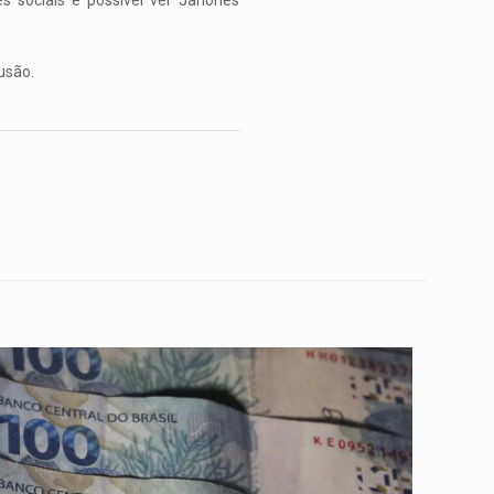
s sociais é possível ver Janones
usão.