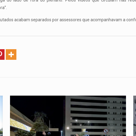
ga do lado de fora do plenário. Pelos vídeos que circulam nas rede
ra”.
eputados acabam separados por assessores que acompanhavam a conf