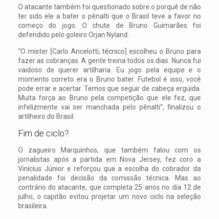
O atacante também foi questionado sobre o porquê de não
ter sido ele a bater o pênalti que o Brasil teve a favor no
começo do jogo. O chute de Bruno Guimarães foi
defendido pelo goleiro Orjan Nyland.
“O mister [Carlo Ancelotti, técnico] escolheu o Bruno para
fazer as cobranças. A gente treina todos os dias. Nunca fui
vaidoso de querer artilharia. Eu jogo pela equipe e o
momento correto era o Bruno bater. Futebol é isso, você
pode errar e acertar. Temos que seguir de cabeça erguida.
Muita força ao Bruno pela competição que ele fez, que
infelizmente vai ser manchada pelo pênalti”, finalizou o
artilheiro do Brasil.
Fim de ciclo?
O zagueiro Marquinhos, que também falou com os
jornalistas após a partida em Nova Jersey, fez coro a
Vinícius Júnior e reforçou que a escolha do cobrador da
penalidade foi decisão da comissão técnica. Mas ao
contrário do atacante, que completa 25 anos no dia 12 de
julho, o capitão evitou projetar um novo ciclo na seleção
brasileira.