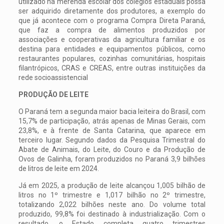
utilizado na merenda escolar dos colégios estaduais possa
ser adquirido diretamente dos produtores, a exemplo do
que já acontece com o programa Compra Direta Paraná,
que faz a compra de alimentos produzidos por
associações e cooperativas da agricultura familiar e os
destina para entidades e equipamentos públicos, como
restaurantes populares, cozinhas comunitárias, hospitais
filantrópicos, CRAS e CREAS, entre outras instituições da
rede socioassistencial
PRODUÇÃO DE LEITE
O Paraná tem a segunda maior bacia leiteira do Brasil, com
15,7% de participação, atrás apenas de Minas Gerais, com
23,8%, e à frente de Santa Catarina, que aparece em
terceiro lugar. Segundo dados da Pesquisa Trimestral do
Abate de Animais, do Leite, do Couro e da Produção de
Ovos de Galinha, foram produzidos no Paraná 3,9 bilhões
de litros de leite em 2024.
Já em 2025, a produção de leite alcançou 1,005 bilhão de
litros no 1º trimestre e 1,017 bilhão no 2º trimestre,
totalizando 2,022 bilhões neste ano. Do volume total
produzido, 99,8% foi destinado à industrialização. Com o
resultado, o Estado completa quatro trimestres