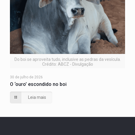
Do boi se aproveita tudo, inclusive as pedras da vesícula.
Crédito: ABCZ - Divulgação
30 de julho de 2026
O ‘ouro’ escondido no boi
Leia mais