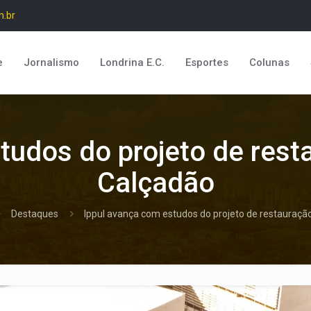
m.br
e
Jornalismo
Londrina E.C.
Esportes
Colunas
tudos do projeto de rest
Calçadão
Destaques
Ippul avança com estudos do projeto de restauraçã