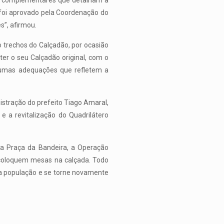
tos complementares que detalham a
já foi aprovado pela Coordenação do
s”, afirmou.
 trechos do Calçadão, por ocasião
ter o seu Calçadão original, com o
lgumas adequações que refletem a
istração do prefeito Tiago Amaral,
 a revitalização do Quadrilátero
da Praça da Bandeira, a Operação
 coloquem mesas na calçada. Todo
ela população e se torne novamente