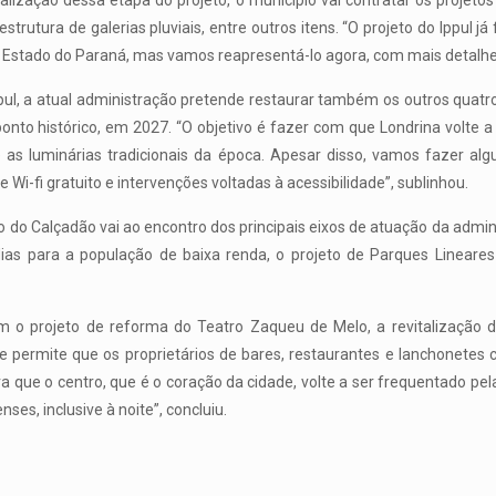
alização dessa etapa do projeto, o município vai contratar os proje
 estrutura de galerias pluviais, entre outros itens. “O projeto do Ippul 
o Estado do Paraná, mas vamos reapresentá-lo agora, com mais detalhe
pul, a atual administração pretende restaurar também os outros quatro
onto histórico, em 2027. “O objetivo é fazer com que Londrina volte a 
e as luminárias tradicionais da época. Apesar disso, vamos fazer a
Wi-fi gratuito e intervenções voltadas à acessibilidade”, sublinhou.
 do Calçadão vai ao encontro dos principais eixos de atuação da admin
as para a população de baixa renda, o projeto de Parques Lineares e
m o projeto de reforma do Teatro Zaqueu de Melo, a revitalização 
 permite que os proprietários de bares, restaurantes e lanchonetes
ra que o centro, que é o coração da cidade, volte a ser frequentado p
ses, inclusive à noite”, concluiu.