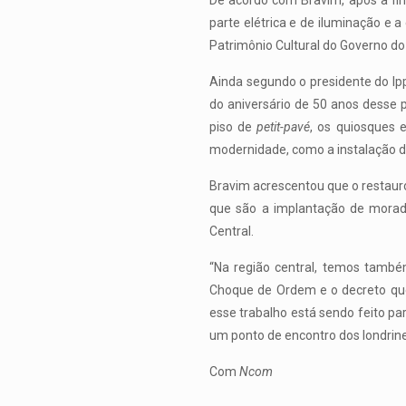
De acordo com Bravim, após a fin
parte elétrica e de iluminação e a
Patrimônio Cultural do Governo d
Ainda segundo o presidente do Ip
do aniversário de 50 anos desse p
piso de
petit-pavé
, os quiosques 
modernidade, como a instalação de 
Bravim acrescentou que o restauro
que são a implantação de moradi
Central.
“Na região central, temos també
Choque de Ordem e o decreto que
esse trabalho está sendo feito pa
um ponto de encontro dos londrinen
Com
Ncom