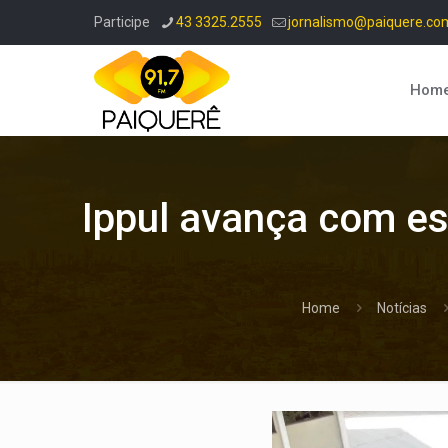
Participe
43 3325.2555
jornalismo@paiquere.co
Hom
Ippul avança com es
Home
Notícias