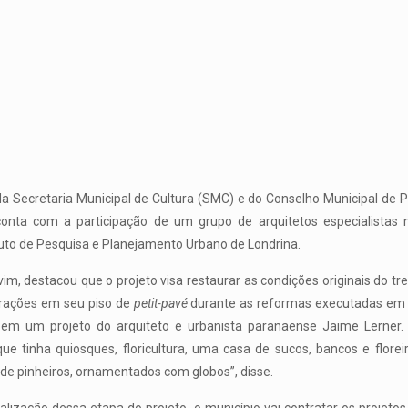
 Secretaria Municipal de Cultura (SMC) e do Conselho Municipal de P
onta com a participação de um grupo de arquitetos especialistas n
ituto de Pesquisa e Planejamento Urbano de Londrina.
vim, destacou que o projeto visa restaurar as condições originais do tre
rações em seu piso de
petit-pavé
durante as reformas executadas em 2
m um projeto do arquiteto e urbanista paranaense Jaime Lerner. O
que tinha quiosques, floricultura, uma casa de sucos, bancos e flore
de pinheiros, ornamentados com globos”, disse.