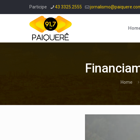
Participe
43 3325.2555
jornalismo@paiquere.co
Hom
Financiam
Home