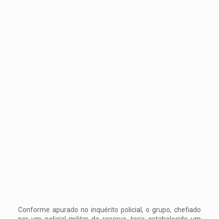
Conforme apurado no inquérito policial, o grupo, chefiado
por um policial militar da reserva, teria estabelecido um