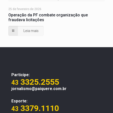
25 de fevereiro de 2026
Operação da PF combate organização que
fraudava licitações
Leia mais
Participe:
3325.2555
43
jornalismo@paiquere.com.br
Esporte:
3379.1110
43