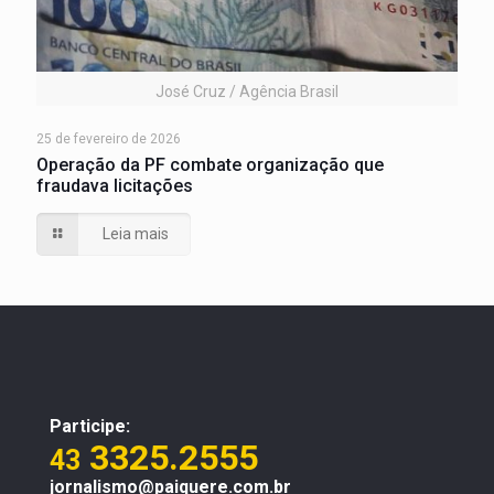
José Cruz / Agência Brasil
25 de fevereiro de 2026
Operação da PF combate organização que
fraudava licitações
Leia mais
Participe:
3325.2555
43
jornalismo@paiquere.com.br