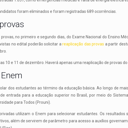
stradas 1.037, como emergências médicas e falta de energia elétrica es
candidatos foram eliminados e foram registradas 689 ocorrências.
 provas
 provas, no primeiro e segundo dias, do Exame Nacional do Ensino M
istas no edital poderão solicitar a
reaplicação das provas
a partir dest
bro.
dias 10 e 11 de dezembro. Haverá apenas uma reaplicação de provas d
o Enem
lar dos estudantes ao término da educação básica. Ao longo de mais 
 de entrada para a educação superior no Brasil, por meio do Sistema
rsidade para Todos (Prouni).
e privadas utilizam o Enem para selecionar estudantes. Os resultados 
ivos, além de servirem de parâmetro para acesso a auxílios governam