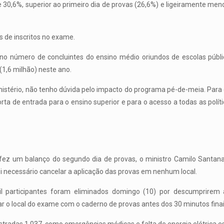
e 30,6%, superior ao primeiro dia de provas (26,6%) e ligeiramente m
s de inscritos no exame.
o número de concluintes do ensino médio oriundos de escolas públi
1,6 milhão) neste ano.
inistério, não tenho dúvida pelo impacto do programa pé-de-meia. Para o
orta de entrada para o ensino superior e para o acesso a todas as políti
 fez um balanço do segundo dia de provas, o ministro Camilo Santan
foi necessário cancelar a aplicação das provas em nenhum local.
l participantes foram eliminados domingo (10) por descumprirem a
r o local do exame com o caderno de provas antes dos 30 minutos fina