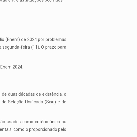
tão entre as situações ocorridas.
édio (Enem) de 2024 por problemas
a segunda-feira (11). O prazo para
o Enem 2024.
de duas décadas de existência, o
 de Seleção Unificada (Sisu) e de
são usados como critério único ou
entais, como o proporcionado pelo