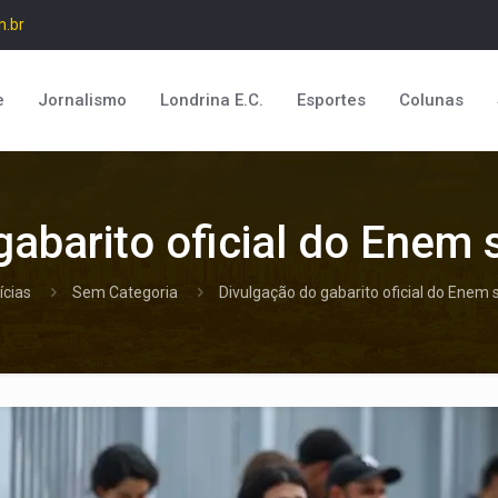
m.br
e
Jornalismo
Londrina E.C.
Esportes
Colunas
gabarito oficial do Enem 
ícias
Sem Categoria
Divulgação do gabarito oficial do Enem