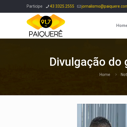
Participe
43 3325.2555
jornalismo@paiquere.co
Hom
Divulgação do 
Home
Not