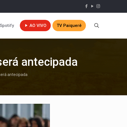
Spotify
AO VIVO
TV Paiquerê
será antecipada
 será antecipada