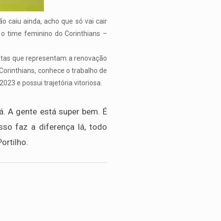
ão caiu ainda, acho que só vai cair
 o time feminino do Corinthians –
letas que representam a renovação
 Corinthians, conhece o trabalho de
23 e possui trajetória vitoriosa.
lá. A gente está super bem. É
so faz a diferença lá, todo
ortilho.