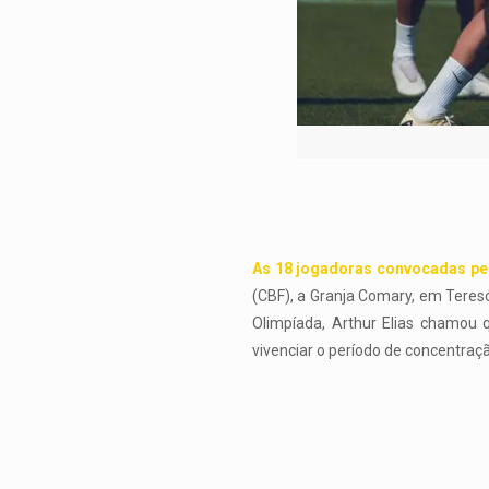
As 18 jogadoras convocadas pel
(CBF), a Granja Comary, em Teresó
Olimpíada, Arthur Elias chamou q
vivenciar o período de concentraçã