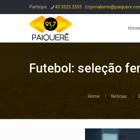
Participe
43 3325.2555
jornalismo@paiquere.co
Hom
Futebol: seleção fe
Home
Notícias