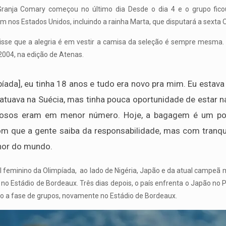
Granja Comary começou no último dia Desde o dia 4 e o grupo fico
 nos Estados Unidos, incluindo a rainha Marta, que disputará a sexta O
disse que a alegria é em vestir a camisa da seleção é sempre mesma.
2004, na edição de Atenas.
píada], eu tinha 18 anos e tudo era novo pra mim. Eu estav
já atuava na Suécia, mas tinha pouca oportunidade de estar
stosos eram em menor número. Hoje, a bagagem é um po
com que a gente saiba da responsabilidade, mas com tranqu
hor do mundo.
ol feminino da Olimpíada, ao lado de Nigéria, Japão e da atual campeã 
a, no Estádio de Bordeaux. Três dias depois, o país enfrenta o Japão no 
do a fase de grupos, novamente no Estádio de Bordeaux.