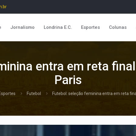
m.br
e
Jornalismo
Londrina E.C.
Esportes
Colunas
minina entra em reta fina
Paris
Esportes
Futebol
Futebol: seleção feminina entra em reta fin