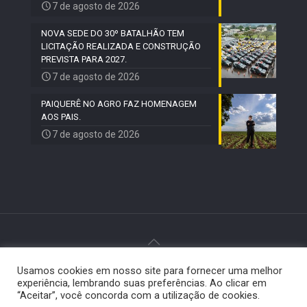
7 de agosto de 2026
NOVA SEDE DO 30º BATALHÃO TEM
LICITAÇÃO REALIZADA E CONSTRUÇÃO
PREVISTA PARA 2027.
7 de agosto de 2026
PAIQUERÊ NO AGRO FAZ HOMENAGEM
AOS PAIS.
7 de agosto de 2026
Usamos cookies em nosso site para fornecer uma melhor
© 2024 Paiquerê - Todos os direitos reservados |
experiência, lembrando suas preferências. Ao clicar em
Desenvolvido por
Elemento Visual
.
“Aceitar”, você concorda com a utilização de cookies.