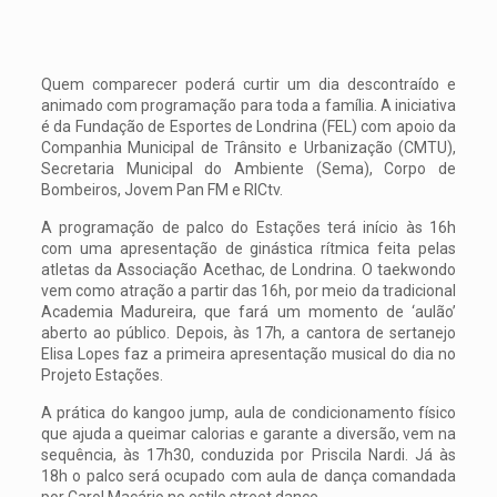
Quem comparecer poderá curtir um dia descontraído e
animado com programação para toda a família. A iniciativa
é da Fundação de Esportes de Londrina (FEL) com apoio da
Companhia Municipal de Trânsito e Urbanização (CMTU),
Secretaria Municipal do Ambiente (Sema), Corpo de
Bombeiros, Jovem Pan FM e RICtv.
A programação de palco do Estações terá início às 16h
com uma apresentação de ginástica rítmica feita pelas
atletas da Associação Acethac, de Londrina. O taekwondo
vem como atração a partir das 16h, por meio da tradicional
Academia Madureira, que fará um momento de ‘aulão’
aberto ao público. Depois, às 17h, a cantora de sertanejo
Elisa Lopes faz a primeira apresentação musical do dia no
Projeto Estações.
A prática do kangoo jump, aula de condicionamento físico
que ajuda a queimar calorias e garante a diversão, vem na
sequência, às 17h30, conduzida por Priscila Nardi. Já às
18h o palco será ocupado com aula de dança comandada
por Carol Macário no estilo street dance.