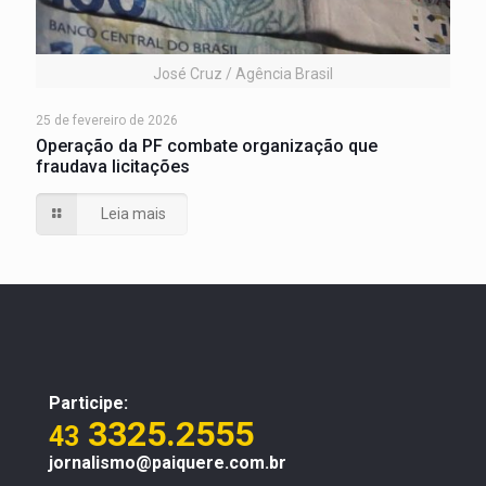
José Cruz / Agência Brasil
25 de fevereiro de 2026
Operação da PF combate organização que
fraudava licitações
Leia mais
Participe:
3325.2555
43
jornalismo@paiquere.com.br