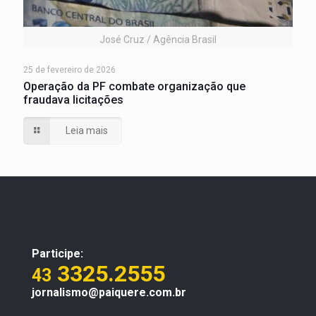
José Cruz / Agência Brasil
25 de fevereiro de 2026
Operação da PF combate organização que
fraudava licitações
Leia mais
Participe:
3325.2555
43
jornalismo@paiquere.com.br