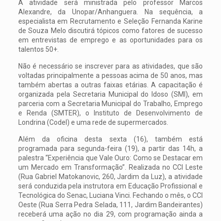
A atividade será ministrada pelo professor Marcos
Alexandre, da Unopar/Anhanguera. Na sequência, a
especialista em Recrutamento e Seleção Fernanda Karine
de Souza Melo discutirá tópicos como fatores de sucesso
em entrevistas de emprego e as oportunidades para os
talentos 50+.
Não é necessário se inscrever para as atividades, que são
voltadas principalmente a pessoas acima de 50 anos, mas
também abertas a outras faixas etárias. A capacitação é
organizada pela Secretaria Municipal do Idoso (SMI), em
parceria com a Secretaria Municipal do Trabalho, Emprego
e Renda (SMTER), o Instituto de Desenvolvimento de
Londrina (Codel) e uma rede de supermercados.
Além da oficina desta sexta (16), também está
programada para segunda-feira (19), a partir das 14h, a
palestra “Experiência que Vale Ouro: Como se Destacar em
um Mercado em Transformação”. Realizada no CCI Leste
(Rua Gabriel Matokanovic, 260, Jardim da Luz), a atividade
será conduzida pela instrutora em Educação Profissional e
Tecnológica do Senac, Luciana Vinci. Fechando o mês, o CCI
Oeste (Rua Serra Pedra Selada, 111, Jardim Bandeirantes)
receberá uma ação no dia 29, com programação ainda a