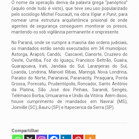
O nome da operação deriva da palavra grega “panóptico”
(aquilo onde tudo é visto), que teve seu uso popularizado
pelo sociólogo Michel Foucault, na obra
Vigiar e Punir
, para
nomear uma estrutura arquitetônica prisional de onde
agentes de segurança conseguem monitorar os presos,
mantendo-os sob vigilância permanente e onipresente.
No Paraná, onde se cumpre a maioria das ordens judiciais,
os mandados estão sendo executados em 34 municípios:
Astorga, Arapoti, Candói, Cascavel, Cianorte, Cruzeiro do
Oeste, Curitiba, Foz do Iguaçu, Francisco Beltrão, Guaíra,
Guarapuava, Irati, Jandaia do Sul, Laranjeiras do Sul,
Loanda, Londrina, Manoel Ribas, Maringá, Nova Londrina,
Paraíso do Norte, Paranavaí, Paranacity, Piraquara, Ponta
Grossa, Porecatu, Prudentópolis, Roncador, Santo Antônio
da Platina, São José dos Pinhais, Sarandi, Sengés,
Telêmaco Borba, Umuarama e União da Vitória. Além disso,
houve cumprimento de mandados em Naviraí (MS),
Joinville (SC), Bauru (SP) e Itapecerica da Serra (SP).
Compartilhar