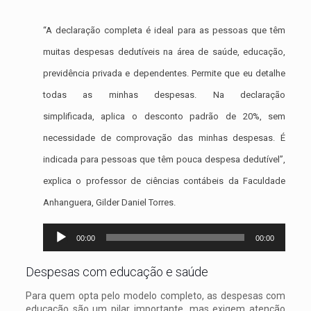
“A declaração completa é ideal para as pessoas que têm
muitas despesas dedutíveis na área de saúde, educação,
previdência privada e dependentes. Permite que eu detalhe
todas as minhas despesas. Na declaração
simplificada, aplica o desconto padrão de 20%, sem
necessidade de comprovação das minhas despesas. É
indicada para pessoas que têm pouca despesa dedutível”,
explica o professor de ciências contábeis da Faculdade
Anhanguera, Gilder Daniel Torres.
Tocador
00:00
00:00
de
Despesas com educação e saúde
áudio
Para quem opta pelo modelo completo, as despesas com
educação são um pilar importante, mas exigem atenção