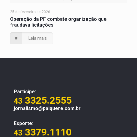
25 de fevereiro de 2026
Operação da PF combate organização que
fraudava licitações
Leia mais
Participe:
3325.2555
43
jornalismo@paiquere.com.br
Esporte:
3379.1110
43