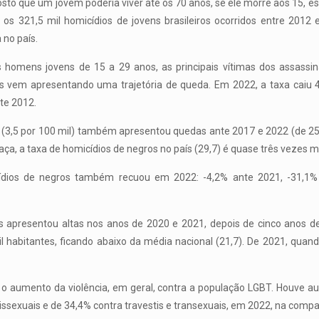
sto que um jovem poderia viver até os 70 anos, se ele morre aos 15, es
 os 321,5 mil homicídios de jovens brasileiros ocorridos entre 2012
 no país.
 homens jovens de 15 a 29 anos, as principais vítimas dos assassin
tes vem apresentando uma trajetória de queda. Em 2022, a taxa caiu 
te 2012.
s (3,5 por 100 mil) também apresentou quedas ante 2017 e 2022 (de 2
aça, a taxa de homicídios de negros no país (29,7) é quase três vezes m
cídios de negros também recuou em 2022: -4,2% ante 2021, -31,1
as apresentou altas nos anos de 2020 e 2021, depois de cinco anos d
 habitantes, ficando abaixo da média nacional (21,7). De 2021, quando
o aumento da violência, em geral, contra a população LGBT. Houve au
issexuais e de 34,4% contra travestis e transexuais, em 2022, na compa