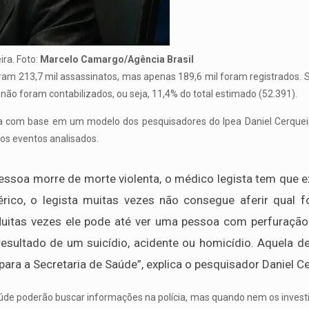
ira. Foto:
Marcelo Camargo/Agência Brasil
eram 213,7 mil assassinatos, mas apenas 189,6 mil foram registrados. 
não foram contabilizados, ou seja, 11,4% do total estimado (52.391).
ta com base em um modelo dos pesquisadores do Ipea Daniel Cerqueir
 dos eventos analisados.
essoa morre de morte violenta, o médico legista tem que ex
rico, o legista muitas vezes não consegue aferir qual 
Muitas vezes ele pode até ver uma pessoa com perfuraçã
 resultado de um suicídio, acidente ou homicídio. Aquela 
ra a Secretaria de Saúde”, explica o pesquisador Daniel Ce
aúde poderão buscar informações na polícia, mas quando nem os inve