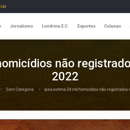
m.br
e
Jornalismo
Londrina E.C.
Esportes
Colunas
homicídios não registrad
2022
Sem Categoria
Ipea estima 24 mil homicídios não registrados 