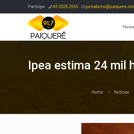
Participe
43 3325.2555
jornalismo@paiquere.co
Hom
Ipea estima 24 mil 
Home
Notícias