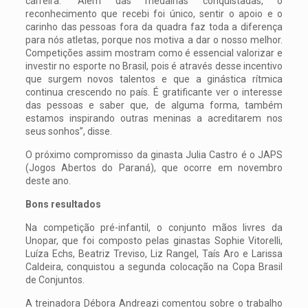
carreira. “Além das medalhas conquistadas, o
reconhecimento que recebi foi único, sentir o apoio e o
carinho das pessoas fora da quadra faz toda a diferença
para nós atletas, porque nos motiva a dar o nosso melhor.
Competições assim mostram como é essencial valorizar e
investir no esporte no Brasil, pois é através desse incentivo
que surgem novos talentos e que a ginástica rítmica
continua crescendo no país. É gratificante ver o interesse
das pessoas e saber que, de alguma forma, também
estamos inspirando outras meninas a acreditarem nos
seus sonhos”, disse.
O próximo compromisso da ginasta Julia Castro é o JAPS
(Jogos Abertos do Paraná), que ocorre em novembro
deste ano.
Bons resultados
Na competição pré-infantil, o conjunto mãos livres da
Unopar, que foi composto pelas ginastas Sophie Vitorelli,
Luíza Echs, Beatriz Treviso, Liz Rangel, Taís Aro e Larissa
Caldeira, conquistou a segunda colocação na Copa Brasil
de Conjuntos.
A treinadora Débora Andreazi comentou sobre o trabalho