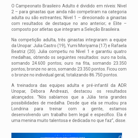
O Campeonato Brasileiro Adulto é dividido em níveis: Nível
2 – para ginastas que ainda não competiram na categoria
adulta ou são estreantes; Nível 1 – direcionado a ginastas
com resultados de destaque no ano anterior; e Elite –
composto por atletas que integram a Seleção Brasileira.
Na competição adulta, três ginastas integraram a equipe
da Unopar: Julia Castro (19), Yumi Moriyama (17) e Rafaela
Beatriz (20). Julia competiu no Nível 1 e garantiu quatro
medalhas, obtendo os seguintes resultados: ouro na bola,
somando 24.600 pontos; ouro na fita, somando 23.350
pontos; bronze no arco, somando 23.350 pontos. Ficou com
o bronze no individual geral, totalizando 86.750 pontos.
A treinadora das equipes adulta e pré-infantil da ADR
Unopar, Débora Andreazi, destacou os resultados
alcançados. “Nós sabíamos que a Júlia teria grandes
possibilidades de medalha. Desde que ela se mudou pra
Londrina para treinar com a gente, estamos
desenvolvendo um trabalho bem legal e específico. Ela é
uma menina muito talentosa e dedicada no que faz”, disse.