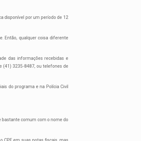
a disponível por um período de 12
e. Então, qualquer coisa diferente
ade das informações recebidas e
e (41) 3235-8487, ou telefones de
is do programa e na Polícia Civil
aude bastante comum com o nome do
o CPF em suas notas fiscais, mas