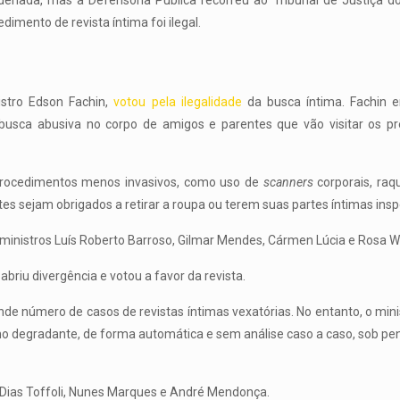
ondenada, mas a Defensoria Pública recorreu ao Tribunal de Justiça d
dimento de revista íntima foi ilegal.
istro Edson Fachin,
votou pela ilegalidade
da busca íntima. Fachin e
busca abusiva no corpo de amigos e parentes que vão visitar os pre
 procedimentos menos invasivos, como uso de
scanners
corporais, raqu
antes sejam obrigados a retirar a roupa ou terem suas partes íntimas ins
 ministros Luís Roberto Barroso, Gilmar Mendes, Cármen Lúcia e Rosa 
briu divergência e votou a favor da revista.
e número de casos de revistas íntimas vexatórias. No entanto, o minis
o degradante, de forma automática e sem análise caso a caso, sob pen
s Dias Toffoli, Nunes Marques e André Mendonça.