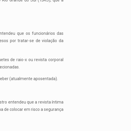
o Rio Grande do Sul (TJRS), que a
ntendeu que os funcionários das
sos por tratar-se de violação da
etes de raio-x ou revista corporal
pecionadas.
Weber (atualmente aposentada).
tro entendeu que a revista íntima
a de colocar em risco a segurança