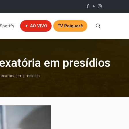
Spotify
AO VIVO
TV Paiquerê
vexatória em presídios
vexatória em presídios