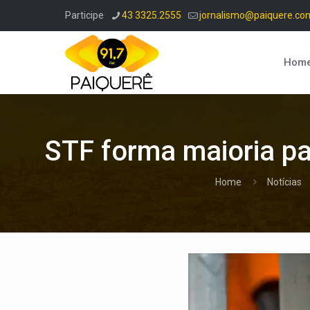
Participe
43 3325.2555
jornalismo@paiquere.co
Hom
STF forma maioria par
Home
Notícias