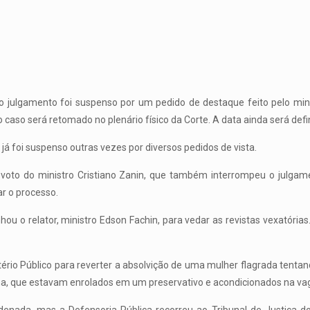
 o julgamento foi suspenso por um pedido de destaque feito pelo mi
o caso será retomado no plenário físico da Corte. A data ainda será defi
 foi suspenso outras vezes por diversos pedidos de vista.
 voto do ministro Cristiano Zanin, que também interrompeu o julg
r o processo.
ou o relator, ministro Edson Fachin, para vedar as revistas vexatórias.
tério Público para reverter a absolvição de uma mulher flagrada tenta
, que estavam enrolados em um preservativo e acondicionados na vag