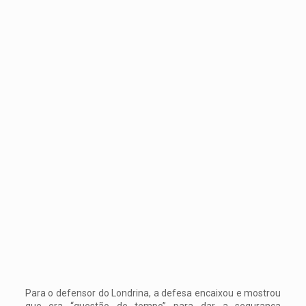
Para o defensor do Londrina, a defesa encaixou e mostrou
que era “questão de tempo” para dar a segurança