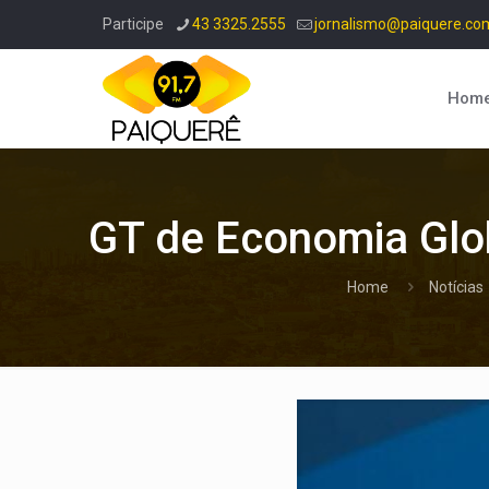
Participe
43 3325.2555
jornalismo@paiquere.co
Hom
GT de Economia Glob
Home
Notícias