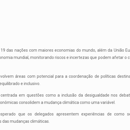
 19 das nações com maiores economias do mundo, além da União Euro
nomia mundial, monitorando riscos e incertezas que podem afetar o cen
olvem áreas com potencial para a coordenação de políticas desti
equilibrado e inclusivo.
é centrada em questões como a inclusão da desigualdade nos deba
conômicas consolidem a mudança climática como uma variável.
 esperado que os delegados apresentem experiências de como s
 das mudanças climáticas.