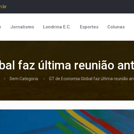
m.br
e
Jornalismo
Londrina E.C.
Esportes
Colunas
al faz última reunião an
Sem Categoria
GT de Economia Global faz última reunião an