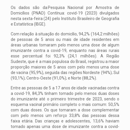
Os dados são da Pesquisa Nacional por Amostra de
Domicílios (PNAD) Contínua: covid-19 (2023) divulgados
nesta sexta-feira (24) pelo Instituto Brasileiro de Geografia
e Estatística (IBGE).
Com relação à situação do domicílio, 94,2% (164,2 milhões)
de pessoas de 5 anos ou mais de idade residentes em
áreas urbanas tomaram pelo menos uma dose de algum
imunizante contra a covid-19, enquanto nas áreas rurais
esse percentual foi 92,3% (24,1 milhões). A Região
Sudeste, que é a mais populosa do Brasil, registrou a maior
proporção maiores de 5 anos com pelo menos uma dose
de vacina (95,9%), seguida das regiões Nordeste (94%); Sul
(93,1%); Centro-Oeste (91,0%); e Norte (88,2%).
Entre as pessoas de 5 a 17 anos de idade vacinadas contra
a covid-19, 84,3% tinham tomado pelo menos duas doses
do imunizante até o primeiro trimestre de 2023, sendo o
esquema vacinal primário completo o mais comum: 50,5%
com duas doses. Os que tomaram a dose complementar
com pelo menos um reforço 33,8% das pessoas dessa
faixa etária. Das crianças e adolescentes, 13,6% haviam
tomado apenas uma dose de imunizante contra a covid-