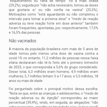
“esquecimento ou falta de tempo” foi a mais citada
(29,2%), seguida por “não acha necessário, tomou as doses
que gostaria e/ ou não confia na vacina” (25,5%).
Motivações como “está aguardando ou não completou o
intervalo para tomar a próxima dose” e “medo de reação
adversa ou teve reação forte em dose anterior” também
foram frequentes, apontadas, por, respectivamente, 17,5%
e 16,5% das pessoas.
Não vacinados
A maioria da população brasileira com mais de 5 anos de
idade tomou pelo menos uma dose de vacina contra a
covid-19; no entanto, 11,2 milhões de pessoas nessa faixa
etária declararam não tê-lo feito até o primeiro trimestre
de 2023, o que correspondia a 5,6% do grupo considerado.
Desse total, 6,3 milhões eram homens; 4,9 milhões eram
mulheres; 5,7 milhões tinham 5 a 17 anos; e 5,5 milhões, 18
anos ou mais de idade.
Foi perguntado sobre o principal motivo dessa escolha.
“Nota-se que, entre as crianças e adolescentes, o “medo de
reação adversa ou de injeção” correspondeu ao maior
percentual (39,4%), vindo, em seguida, as alegações: “não
acha necessário, acredita na imunidade e/ou já teve covid”