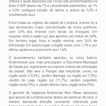
críticos e quais depósitos (de focos) são predominantes na
área. O IIVP abaixo de 1% é considerado satisfatório, de 1%
a 3,9% configura estado de alerta, e acima de 3,9% é
considerado risco.
Entre todas as regiões da cidade de Londrina, a leste foi a
que apresentou maior concentração de focos positivos,
com 2,9% dos imóveis com larvas do mosquito. Em
seguida, está a região sul, que apontou um índice de 2,8%.
Em terceiro lugar, ficou a região central, com 2,6% de
infestação. Em quarto lugar a região oeste, com 1,7% e, por
último, aparece a zona norte com 1,6%.
O levantamento também apontou os cinco bairros
londrinenses que mais preocupam a Secretaria Municipal
de Saúde por registrarem os maiores índices de infestação
da cidade. São eles o Parque das Industrias Leves, na
região leste (13,3%); Jardim Maringá, na região sul (13%);
Jardim do Lago, região sul (11,7%); Jardim Jequitibá,
região norte (9%); e Jardim Morte Carlo, região leste (9%).
O gerente de Vigilância Ambiental, Nino Ribas, destacou
que apesar de Londrina estar abaixo do patamar de risco, o
cenário demanda atenção constante, sobretudo pela