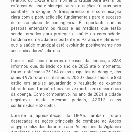
relatório do LIRAa é um momento crucial para avaliar os
esforços do ano e planejar outras atuações futuras para
combater a dengue. A transparência e a comunicação
clara com a população são fundamentais para o sucesso
do nosso plano de contingência. É importante que as
pessoas entendam os riscos e as medidas que estão
sendo tomadas para proteger a saúde da comunidade.
Londrina é uma cidade importante no Paraná, e é ótimo ver
que a saúde municipal está evoluindo positivamente nos
seus indicadores”, afirmou.
Com relação aos números de casos da doença, a SMS
informou que, do início do ano de 2025 até o momento,
foram notificados 26.164 casos suspeitos de dengue, dos
quais 4.975 foram confirmados, 20.307 descartados, e 883
estão em análise aguardando o resultado de exames
laboratoriais. Também houve nove mortes em decorrência
da doença. Como comparativo, no ano de 2024 a cidade
registrava, neste mesmo período, 42.017 casos
confirmados e 52 óbitos.
Durante a apresentação do LIRAa, também foram
destacadas as ações principais de combate ao Aedes
aegypti realizadas durante o ano. As equipes da Vigilância