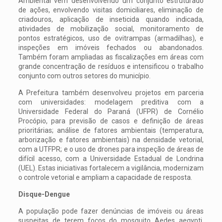
Ambiental vêm desenvolvendo um conjunto estruturado
de ações, envolvendo visitas domiciliares, eliminação de
criadouros, aplicação de inseticida quando indicada,
atividades de mobilização social, monitoramento de
pontos estratégicos, uso de ovitrampas (armadilhas), e
inspeções em imóveis fechados ou abandonados.
Também foram ampliadas as fiscalizações em áreas com
grande concentração de resíduos e intensificou o trabalho
conjunto com outros setores do município.
A Prefeitura também desenvolveu projetos em parceria
com universidades: modelagem preditiva com a
Universidade Federal do Paraná (UFPR) de Cornélio
Procópio, para previsão de casos e definição de áreas
prioritárias; análise de fatores ambientais (temperatura,
arborização e fatores ambientais) na densidade vetorial,
com a UTFPR; e o uso de drones para inspeção de áreas de
difícil acesso, com a Universidade Estadual de Londrina
(UEL). Estas iniciativas fortalecem a vigilância, modernizam
o controle vetorial e ampliam a capacidade de resposta.
Disque-Dengue
A população pode fazer denúncias de imóveis ou áreas
suspeitas de terem focos do mosquito Aedes aegypti,