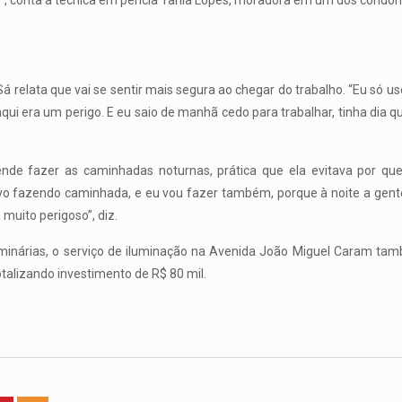
o”, conta a técnica em perícia Tânia Lopes, moradora em um dos condom
 Sá relata que vai se sentir mais segura ao chegar do trabalho. “Eu só
aqui era um perigo. E eu saio de manhã cedo para trabalhar, tinha dia q
nde fazer as caminhadas noturnas, prática que ela evitava por qu
povo fazendo caminhada, e eu vou fazer também, porque à noite a gente
 muito perigoso”, diz.
minárias, o serviço de iluminação na Avenida João Miguel Caram tam
otalizando investimento de R$ 80 mil.