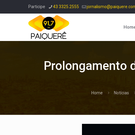
Participe
43 3325.2555
jornalismo@paiquere.co
Hom
Prolongamento d
Home
Notícias