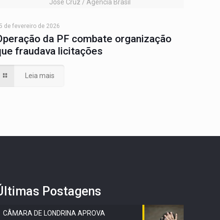
José Cruz / Agência Brasil
5 de fevereiro de 2026
Operação da PF combate organização
que fraudava licitações
Leia mais
Últimas Postagens
CÂMARA DE LONDRINA APROVA