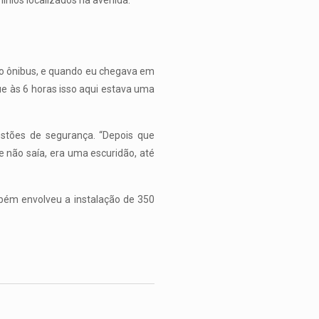
ínios localizados na avenida.
 uso ônibus, e quando eu chegava em
ue às 6 horas isso aqui estava uma
estões de segurança. “Depois que
 não saía, era uma escuridão, até
bém envolveu a instalação de 350