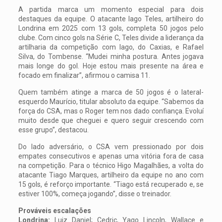
A partida marca um momento especial para dois
destaques da equipe. O atacante Iago Teles, artilheiro do
Londrina em 2025 com 13 gols, completa 50 jogos pelo
clube. Com cinco gols na Série C, Teles divide a liderança da
artilharia da competição com Iago, do Caxias, e Rafael
Silva, do Tombense. “Mudei minha postura. Antes jogava
mais longe do gol. Hoje estou mais presente na área e
focado em finalizar”, afirmou o camisa 11.
Quem também atinge a marca de 50 jogos é o lateral-
esquerdo Maurício, titular absoluto da equipe. “Sabemos da
força do CSA, mas o Roger tem nos dado confiança. Evoluí
muito desde que cheguei e quero seguir crescendo com
esse grupo”, destacou.
Do lado adversário, o CSA vem pressionado por dois
empates consecutivos e apenas uma vitória fora de casa
na competição. Para o técnico Higo Magalhães, a volta do
atacante Tiago Marques, artilheiro da equipe no ano com
15 gols, é reforço importante. “Tiago está recuperado e, se
estiver 100%, começa jogando”, disse o treinador.
Prováveis escalações
Londrina:
Luiz Daniel; Cedric, Yago Lincoln, Wallace e