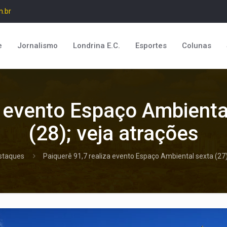
m.br
e
Jornalismo
Londrina E.C.
Esportes
Colunas
a evento Espaço Ambienta
(28); veja atrações
staques
Paiquerê 91,7 realiza evento Espaço Ambiental sexta (27)