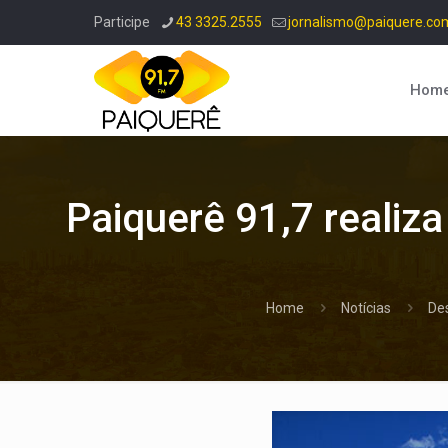
Participe
43 3325.2555
jornalismo@paiquere.co
Hom
Paiquerê 91,7 realiz
Home
Notícias
De