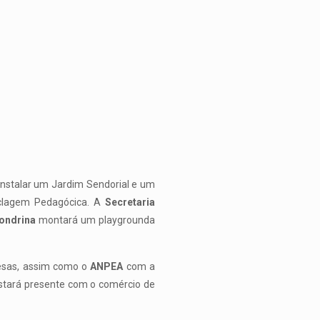
instalar um Jardim Sendorial e um
clagem Pedagócica. A
Secretaria
Londrina
montará um playgrounda
esas, assim como o
ANPEA
com a
tará presente com o comércio de