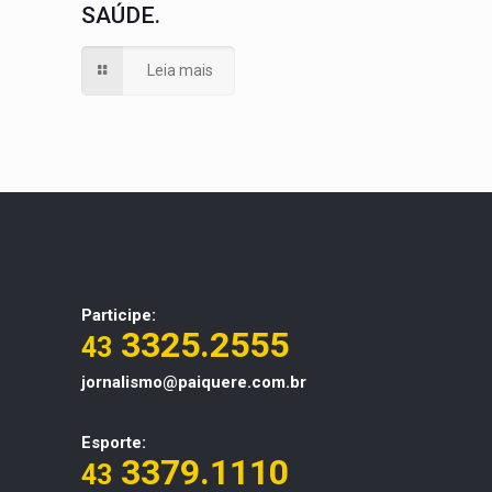
SAÚDE.
Leia mais
Participe:
3325.2555
43
jornalismo@paiquere.com.br
Esporte:
3379.1110
43