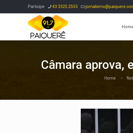
Participe
43 3325.2555
jornalismo@paiquere.co
Hom
Câmara aprova, e
Home
Not