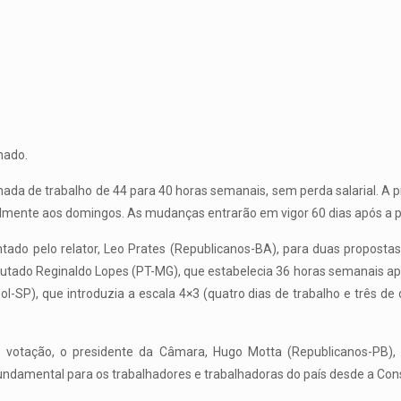
nado.
ada de trabalho de 44 para 40 horas semanais, sem perda salarial. A 
mente aos domingos. As mudanças entrarão em vigor 60 dias após a p
ntado pelo relator, Leo Prates (Republicanos-BA), para duas proposta
utado Reginaldo Lopes (PT-MG), que estabelecia 36 horas semanais ap
sol-SP), que introduzia a escala 4×3 (quatro dias de trabalho e três de
e votação, o presidente da Câmara, Hugo Motta (Republicanos-PB)
damental para os trabalhadores e trabalhadoras do país desde a Cons