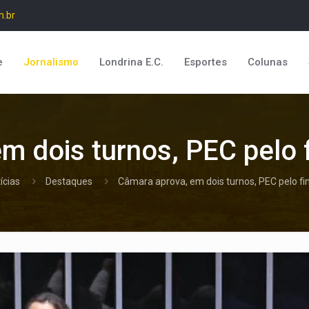
m.br
e
Jornalismo
Londrina E.C.
Esportes
Colunas
m dois turnos, PEC pelo 
ícias
Destaques
Câmara aprova, em dois turnos, PEC pelo fi