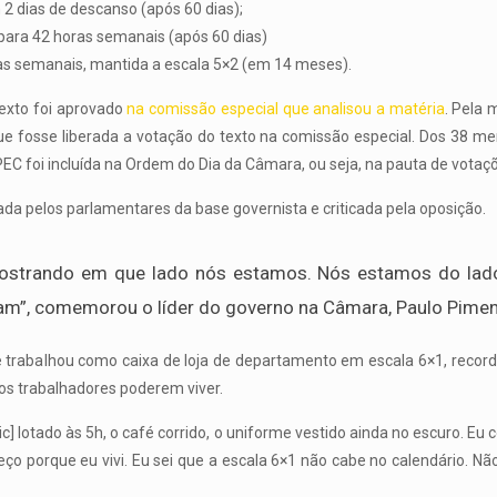
 2 dias de descanso (após 60 dias);
para 42 horas semanais (após 60 dias)
ras semanais, mantida a escala 5×2 (em 14 meses).
texto foi aprovado
na comissão especial que analisou a matéria
. Pela
que fosse liberada a votação do texto na comissão especial. Dos 38 
 PEC foi incluída na Ordem do Dia da Câmara, ou seja, na pauta de votaçõ
a pelos parlamentares da base governista e criticada pela oposição.
mostrando em que lado nós estamos. Nós estamos do lado
am”, comemorou o líder do governo na Câmara, Paulo Pimen
trabalhou como caixa de loja de departamento em escala 6×1, record
os trabalhadores poderem viver.
c] lotado às 5h, o café corrido, o uniforme vestido ainda no escuro. Eu 
heço porque eu vivi. Eu sei que a escala 6×1 não cabe no calendário. N