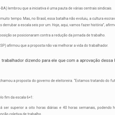
A) lembrou que a iniciativa é uma pauta de várias centrais sindicais.
ito tempo. Mas, no Brasil, essa batalha não evoluiu, a cultura escravoc
 derrubar a escala seis por um. Hoje, aqui, vamos fazer história”, afirm
osição se posicionaram contra a redução da jornada de trabalho.
SP) afirmou que a proposta não vai melhorar a vida do trabalhador.
o trabalhador dizendo para ele que com a aprovação dessa P
chamou a proposta do governo de eleitoreira. “Estamos tratando do fut
o fim da escala 6×1:
rá ser superior a oito horas diárias e 40 horas semanais, podend
ção coletiva de trabalho.