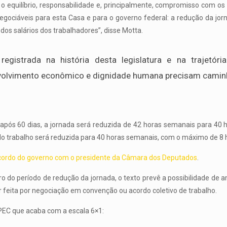
equilíbrio, responsabilidade e, principalmente, compromisso com os bras
inegociáveis para esta Casa e para o governo federal: a redução da jo
os salários dos trabalhadores”, disse Motta.
registrada na história desta legislatura e na trajetór
lvimento econômico e dignidade humana precisam caminha
após 60 dias, a jornada será reduzida de 42 horas semanais para 40
do trabalho será reduzida para 40 horas semanais, com o máximo de 8 h
cordo do governo com o presidente da Câmara dos Deputados
.
o do período de redução da jornada, o texto prevê a possibilidade de a
 feita por negociação em convenção ou acordo coletivo de trabalho.
 PEC que acaba com a escala 6×1: