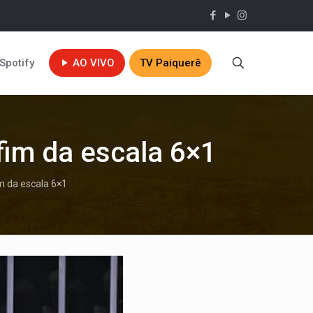
Spotify
AO VIVO
TV Paiquerê
fim da escala 6×1
m da escala 6×1