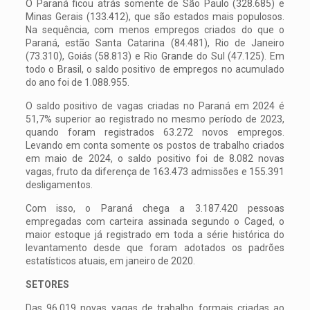
O Paraná ficou atrás somente de São Paulo (328.685) e
Minas Gerais (133.412), que são estados mais populosos.
Na sequência, com menos empregos criados do que o
Paraná, estão Santa Catarina (84.481), Rio de Janeiro
(73.310), Goiás (58.813) e Rio Grande do Sul (47.125). Em
todo o Brasil, o saldo positivo de empregos no acumulado
do ano foi de 1.088.955.
O saldo positivo de vagas criadas no Paraná em 2024 é
51,7% superior ao registrado no mesmo período de 2023,
quando foram registrados 63.272 novos empregos.
Levando em conta somente os postos de trabalho criados
em maio de 2024, o saldo positivo foi de 8.082 novas
vagas, fruto da diferença de 163.473 admissões e 155.391
desligamentos.
Com isso, o Paraná chega a 3.187.420 pessoas
empregadas com carteira assinada segundo o Caged, o
maior estoque já registrado em toda a série histórica do
levantamento desde que foram adotados os padrões
estatísticos atuais, em janeiro de 2020.
SETORES
Das 96.019 novas vagas de trabalho formais criadas ao