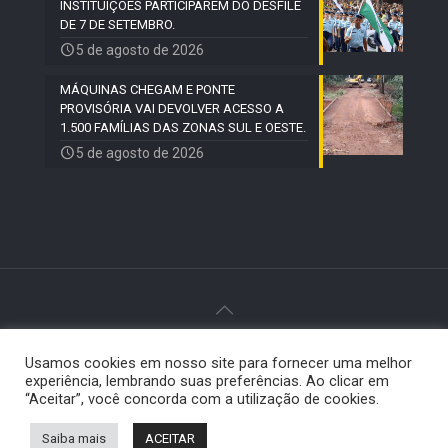
INSTITUIÇÕES PARTICIPAREM DO DESFILE
DE 7 DE SETEMBRO.
5 de agosto de 2026
MÁQUINAS CHEGAM E PONTE
PROVISÓRIA VAI DEVOLVER ACESSO A
1.500 FAMÍLIAS DAS ZONAS SUL E OESTE.
5 de agosto de 2026
© 2024 Paiquerê - Todos os direitos reservados |
Usamos cookies em nosso site para fornecer uma melhor
Desenvolvido por
Elemento Visual
.
experiência, lembrando suas preferências. Ao clicar em
“Aceitar”, você concorda com a utilização de cookies.
Saiba mais
ACEITAR