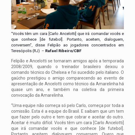
“Vocês têm um cara [Carlo Ancelotti] que irá comandar vocês e
que conhece [de futebol]. Portanto, aceitem, dialoguem,
conversem”, disse Felipão ao jogadores concentrados em
Teresópolis (RJ) –
Rafael Ribeiro/CBF
Felipão e Ancelotti se tornaram amigos após a temporada
2008/2009, quando o treinador brasileiro deixou o
comando técnico do Chelsea e foi sucedido pelo italiano. O
gaúcho prestigiou o amigo comparecendo ao evento de
apresentação de Ancelotti como técnico da Amarelinha há
quase um ano, e também na coletiva da primeira
convocação da Amarelinha.
“Uma equipe não começa só pelo Carlo, começa por toda a
comissão. Esta é a equipe do Brasil. E saibam que um tem
que fazer pelo outro e tem que cobrar e aceitar do outro.
Aceitar é muito difícil. Vocês têm um cara [Carlo Ancelotti]
que irá comandar vocês e que conhece [de futebol].
Portanto, aceitem, dialoguem, conversem. Quero que