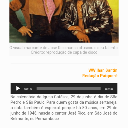
O visual marcante de José Rico nunca ofuscou o seu talento.
Crédito: reprodução de capa de disco
WWilhan Santin
Redação Paiquerê
Tocador
00:00
00:00
de
áudio
No calendário da Igreja Católica, 29 de junho é dia de São
Pedro e São Paulo. Para quem gosta da música sertaneja,
a data também é especial, porque há 80 anos, em 29 de
junho de 1946, nascia o cantor José Rico, em São José do
Belmonte, no Pernambuco.