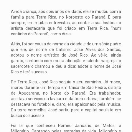
Ainda criança, aos dois anos de idade, ele se mudou com a
família para Terra Rica, no Noroeste do Paraná. E para
sempre, em muitas entrevistas, ao contar a sua história, o
artista destacaria que foi criado em Terra Rica, “num
cantinho do Paraná”, como dizia.
Aliás, foi por causa do nome da cidade e de um sábio padre
que ele, de nome de batismo José Alves dos Santos,
adotou o nome artístico de José Rico. Ao vê-lo, ainda
garoto, cantando com muita afinação e talento na igreja, o
sacerdote o chamou e deu a dica: adote o nome de José
Rico e terá sucesso.
De Terra Rica, José Rico seguiu o seu caminho. Já moço,
morou durante um tempo em Caixa de São Pedro, distrito
de Apucarana, no Norte do Paraná. Era trabalhador,
aceitava serviços da lavoura e da área urbana, também se
destacava no futebol e, claro, era apaixonado pela música.
Da terra vermelha, José partiu para a capital paulista em
busca do sucesso.
Foi lá que conheceu Romeu Januário de Matos, o
Milionário. Cantando pelas estradas da vida, Milionário e