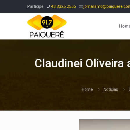
Participe
43 3325.2555
jornalismo@paiquere.co
Hom
Claudinei Oliveira
Home
Notícias