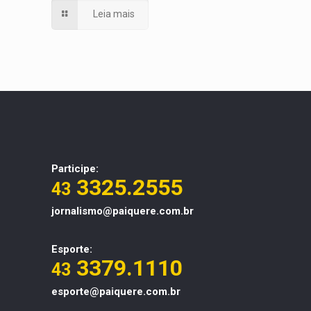
Leia mais
Participe:
3325.2555
43
jornalismo@paiquere.com.br
Esporte:
3379.1110
43
esporte@paiquere.com.br