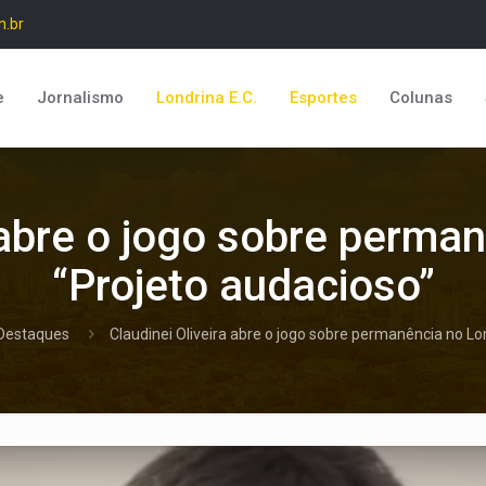
m.br
e
Jornalismo
Londrina E.C.
Esportes
Colunas
 abre o jogo sobre perma
“Projeto audacioso”
Destaques
Claudinei Oliveira abre o jogo sobre permanência no Lo