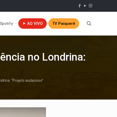
Spotify
AO VIVO
TV Paiquerê
nência no Londrina:
ndrina: “Projeto audacioso”