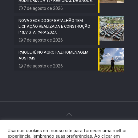
AUDITORIA DA 17ª REGIONAL DE SAÚDE.
7 de agosto de 2026
NOVA SEDE DO 30º BATALHÃO TEM
LICITAÇÃO REALIZADA E CONSTRUÇÃO
PREVISTA PARA 2027.
7 de agosto de 2026
PAIQUERÊ NO AGRO FAZ HOMENAGEM
AOS PAIS.
7 de agosto de 2026
© 2024 Paiquerê - Todos os direitos reservados |
Usamos cookies em nosso site para fornecer uma melhor
Desenvolvido por
Elemento Visual
.
experiência, lembrando suas preferências. Ao clicar em