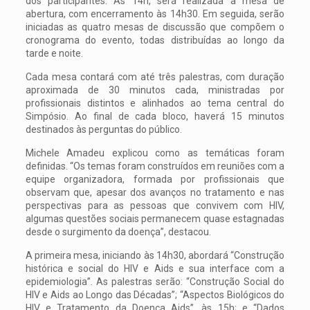
dos participantes. Às 14h, será realizada a mesa de
abertura, com encerramento às 14h30. Em seguida, serão
iniciadas as quatro mesas de discussão que compõem o
cronograma do evento, todas distribuídas ao longo da
tarde e noite.
Cada mesa contará com até três palestras, com duração
aproximada de 30 minutos cada, ministradas por
profissionais distintos e alinhados ao tema central do
Simpósio. Ao final de cada bloco, haverá 15 minutos
destinados às perguntas do público.
Michele Amadeu explicou como as temáticas foram
definidas. “Os temas foram construídos em reuniões com a
equipe organizadora, formada por profissionais que
observam que, apesar dos avanços no tratamento e nas
perspectivas para as pessoas que convivem com HIV,
algumas questões sociais permanecem quase estagnadas
desde o surgimento da doença”, destacou.
A primeira mesa, iniciando às 14h30, abordará “Construção
histórica e social do HIV e Aids e sua interface com a
epidemiologia”. As palestras serão: “Construção Social do
HIV e Aids ao Longo das Décadas”; “Aspectos Biológicos do
HIV e Tratamento da Doença Aids”, às 15h; e “Dados